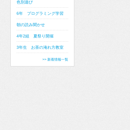
色別遊び
6年 プログラミング学習
朝の読み聞かせ
4年2組 夏祭り開催
3年生 お茶の淹れ方教室
>> 新着情報一覧